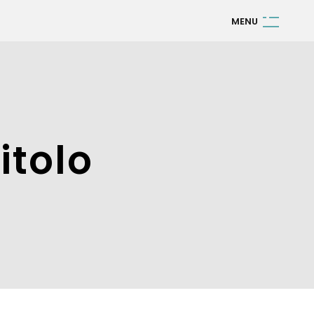
M
E
N
U
itolo